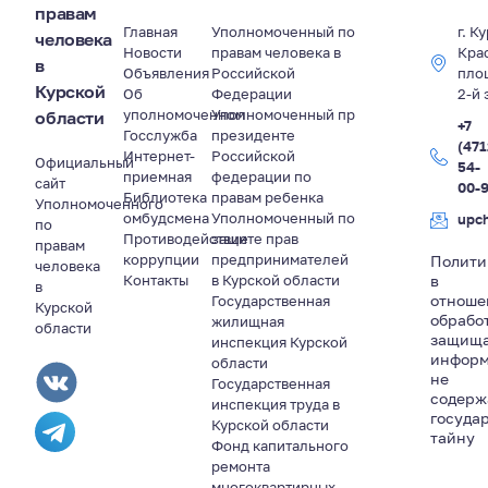
правам
Главная
Уполномоченный по
г. К
человека
Новости
правам человека в
Кра
в
Объявления
Российской
пло
Курской
Об
Федерации
2-й 
уполномоченном
Уполномоченный пр
области
+7
Госслужба
президенте
(471
Интернет-
Российской
Официальный
54-
приемная
федерации по
сайт
00-
Библиотека
правам ребенка
Уполномоченного
омбудсмена
Уполномоченный по
upc
по
Противодействие
защите прав
правам
коррупции
предпринимателей
Полити
человека
Контакты
в Курской области
в
в
отноше
Государственная
Курской
обрабо
жилищная
области
защищ
инспекция Курской
информ
области
не
Государственная
содер
инспекция труда в
госуда
Курской области
тайну
Фонд капитального
ремонта
многоквартирных