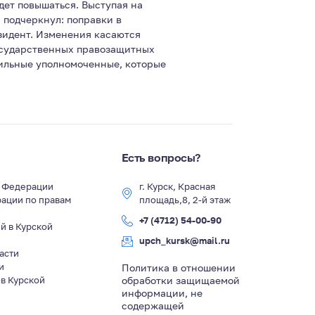
дет повышаться. Выступая на
 подчеркнул: поправки в
зидент. Изменения касаются
осударственных правозащитных
ильные уполномоченные, которые
Есть вопросы?
й Федерации
г. Курск, Красная
ации по правам
площадь,8, 2-й этаж
+7 (4712) 54-00-90
й в Курской
upch_kursk@mail.ru
асти
и
Политика в отношении
в Курской
обработки защищаемой
информации, не
содержащей