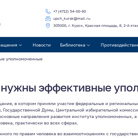
+7 (4712) 54-00-90
upch_kursk@mail.ru
ч
305000, г. Курск, Красная площадь, 8, 2-й эта
ращения
Новости
Библиотека
Противодействи
ые уполномоченные
у нужны эффективные упо
щание, в котором приняли участие федеральные и региональны
, Государственной Думы, Центральной избирательной комиссии
основные направления развития института уполномоченных, а
овека, практически во всех сферах.
ного по правам человека во взаимоотношениях с государств