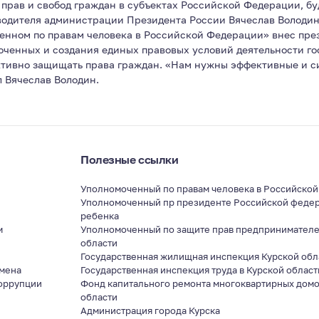
рав и свобод граждан в субъектах Российской Федерации, бу
водителя администрации Президента России Вячеслав Володин
енном по правам человека в Российской Федерации» внес пре
оченных и создания единых правовых условий деятельности г
ктивно защищать права граждан. «Нам нужны эффективные и с
л Вячеслав Володин.
Полезные ссылки
Уполномоченный по правам человека в Российско
Уполномоченный пр президенте Российской федер
ребенка
м
Уполномоченный по защите прав предпринимателе
области
я
Государственная жилищная инспекция Курской обл
мена
Государственная инспекция труда в Курской област
оррупции
Фонд капитального ремонта многоквартирных домо
области
Администрация города Курска