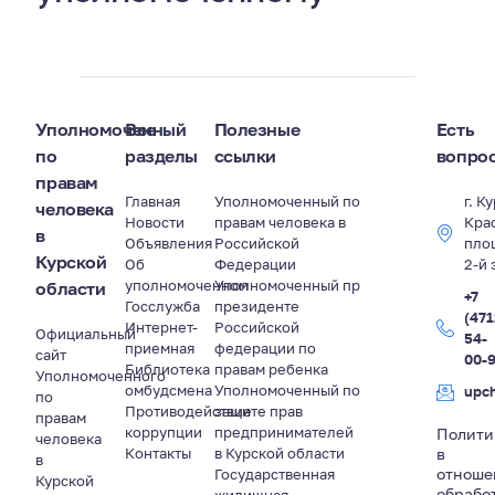
Уполномоченный
Все
Полезные
Есть
по
разделы
ссылки
вопро
правам
Главная
Уполномоченный по
г. К
человека
Новости
правам человека в
Кра
в
Объявления
Российской
пло
Курской
Об
Федерации
2-й 
уполномоченном
Уполномоченный пр
области
+7
Госслужба
президенте
(471
Интернет-
Российской
Официальный
54-
приемная
федерации по
сайт
00-
Библиотека
правам ребенка
Уполномоченного
омбудсмена
Уполномоченный по
upc
по
Противодействие
защите прав
правам
коррупции
предпринимателей
Полити
человека
Контакты
в Курской области
в
в
отноше
Государственная
Курской
обрабо