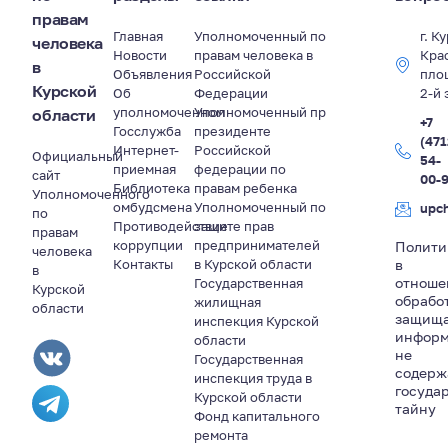
правам
Главная
Уполномоченный по
г. К
человека
Новости
правам человека в
Кра
в
Объявления
Российской
пло
Курской
Об
Федерации
2-й 
уполномоченном
Уполномоченный пр
области
+7
Госслужба
президенте
(471
Интернет-
Российской
Официальный
54-
приемная
федерации по
сайт
00-
Библиотека
правам ребенка
Уполномоченного
омбудсмена
Уполномоченный по
upc
по
Противодействие
защите прав
правам
коррупции
предпринимателей
Полити
человека
Контакты
в Курской области
в
в
отноше
Государственная
Курской
обрабо
жилищная
области
защищ
инспекция Курской
информ
области
не
Государственная
содер
инспекция труда в
госуда
Курской области
тайну
Фонд капитального
ремонта