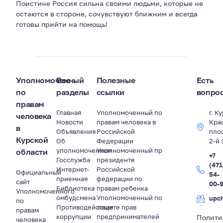
Поистине Россия сильна своими людьми, которые не
остаются в стороне, сочувствуют ближним и всегда
готовы прийти на помощь!
Уполномоченный
Все
Полезные
Есть
по
разделы
ссылки
вопро
правам
Главная
Уполномоченный по
г. К
человека
Новости
правам человека в
Кра
в
Объявления
Российской
пло
Курской
Об
Федерации
2-й 
уполномоченном
Уполномоченный пр
области
+7
Госслужба
президенте
(471
Интернет-
Российской
Официальный
54-
приемная
федерации по
сайт
00-
Библиотека
правам ребенка
Уполномоченного
омбудсмена
Уполномоченный по
upc
по
Противодействие
защите прав
правам
коррупции
предпринимателей
Полити
человека