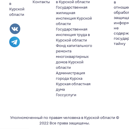
Контакты
в Курской области
в
в
отноше
Государственная
Курской
обрабо
жилищная
области
защищ
инспекция Курской
информ
области
не
Государственная
содер
инспекция труда в
госуда
Курской области
тайну
Фонд капитального
ремонта
многоквартирных
домов Курской
области
Администрация
города Курска
Курская областная
дума
Госсуслуги
Уполномоченный по правам человека в Курской области ©
2022 Все права защищены.