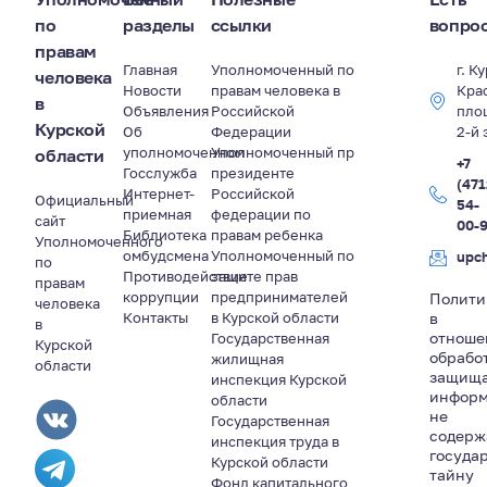
по
разделы
ссылки
вопро
правам
Главная
Уполномоченный по
г. К
человека
Новости
правам человека в
Кра
в
Объявления
Российской
пло
Курской
Об
Федерации
2-й 
уполномоченном
Уполномоченный пр
области
+7
Госслужба
президенте
(471
Интернет-
Российской
Официальный
54-
приемная
федерации по
сайт
00-
Библиотека
правам ребенка
Уполномоченного
омбудсмена
Уполномоченный по
upc
по
Противодействие
защите прав
правам
коррупции
предпринимателей
Полити
человека
Контакты
в Курской области
в
в
отноше
Государственная
Курской
обрабо
жилищная
области
защищ
инспекция Курской
информ
области
не
Государственная
содер
инспекция труда в
госуда
Курской области
тайну
Фонд капитального