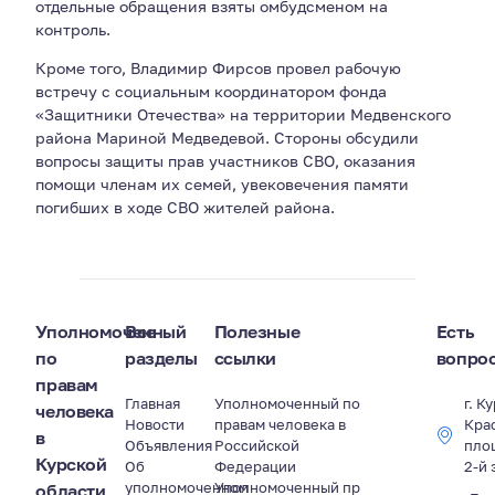
отдельные обращения взяты омбудсменом на
контроль.
Кроме того, Владимир Фирсов провел рабочую
встречу с социальным координатором фонда
«Защитники Отечества» на территории Медвенского
района Мариной Медведевой. Стороны обсудили
вопросы защиты прав участников СВО, оказания
помощи членам их семей, увековечения памяти
погибших в ходе СВО жителей района.
Уполномоченный
Все
Полезные
Есть
по
разделы
ссылки
вопро
правам
Главная
Уполномоченный по
г. К
человека
Новости
правам человека в
Кра
в
Объявления
Российской
пло
Курской
Об
Федерации
2-й 
уполномоченном
Уполномоченный пр
области