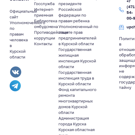
+7
Госслужба
президенте
(471
Интернет-
Российской
Официальный
54-
приемная
федерации по
сайт
00-
Библиотека
правам ребенка
Уполномоченного
омбудсмена
Уполномоченный по
upc
по
Противодействие
защите прав
правам
коррупции
предпринимателей
Полити
человека
Контакты
в Курской области
в
в
отноше
Государственная
Курской
обрабо
жилищная
области
защищ
инспекция Курской
информ
области
не
Государственная
содер
инспекция труда в
госуда
Курской области
тайну
Фонд капитального
ремонта
многоквартирных
домов Курской
области
Администрация
города Курска
Курская областная