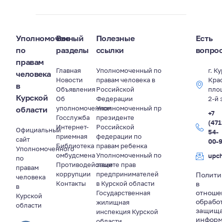
Уполномоченный
Все
Полезные
Есть
по
разделы
ссылки
вопро
правам
Главная
Уполномоченный по
г. К
человека
Новости
правам человека в
Кра
в
Объявления
Российской
пло
Курской
Об
Федерации
2-й 
уполномоченном
Уполномоченный пр
области
+7
Госслужба
президенте
(471
Интернет-
Российской
Официальный
54-
приемная
федерации по
сайт
00-
Библиотека
правам ребенка
Уполномоченного
омбудсмена
Уполномоченный по
upc
по
Противодействие
защите прав
правам
коррупции
предпринимателей
Полити
человека
Контакты
в Курской области
в
в
отноше
Государственная
Курской
обрабо
жилищная
области
защищ
инспекция Курской
информ
области