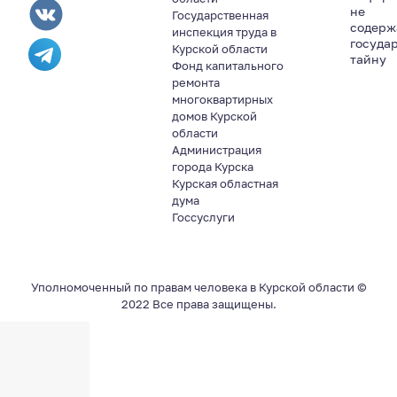
не
Государственная
содер
инспекция труда в
госуда
Курской области
тайну
Фонд капитального
ремонта
многоквартирных
домов Курской
области
Администрация
города Курска
Курская областная
дума
Госсуслуги
Уполномоченный по правам человека в Курской области ©
2022 Все права защищены.